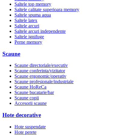
Saltele top memory
Saltele calitate superioara memory
Saltele spuma aqua
Saltele latex
Saltele arcuri
Saltele arcuri independente
Saltele ignifuge
Perne memory
Scaune
Scaune directoriale/executiv
Scaune conferinta/vizitator
Scaune ergonomic/operativ
Scaune profesionale/industriale
Scaune HoReCa
Scaune bucatarie/bar
Scaune copii
Accesorii scaune
Hote decorative
Hote suspendate
Hote perete