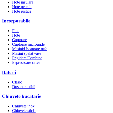
Hote insulara
Hote pe colt
Hote rustice
Incorporabile
Plite
Hote
Cuptoare
Cuptoare microunde
Masini/Uscatoare rufe
Masini spalat vase
Frigidere/Combine
Espressoare cafea
Baterii
Clasic
Dus extractibil
Chiuvete bucatarie
Chiuvete inox
Chiuvete sticla