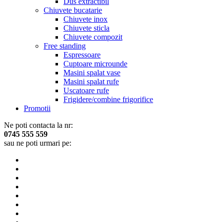
Dus extractibil
Chiuvete bucatarie
Chiuvete inox
Chiuvete sticla
Chiuvete compozit
Free standing
Espressoare
Cuptoare microunde
Masini spalat vase
Masini spalat rufe
Uscatoare rufe
Frigidere/combine frigorifice
Promotii
Ne poti contacta la nr:
0745 555 559
sau ne poti urmari pe: