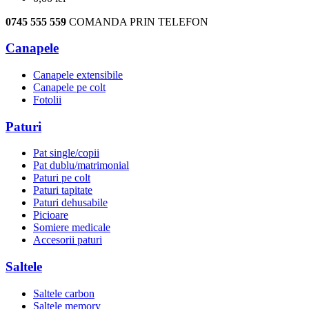
0745 555 559
COMANDA PRIN TELEFON
Canapele
Canapele extensibile
Canapele pe colt
Fotolii
Paturi
Pat single/copii
Pat dublu/matrimonial
Paturi pe colt
Paturi tapitate
Paturi dehusabile
Picioare
Somiere medicale
Accesorii paturi
Saltele
Saltele carbon
Saltele memory