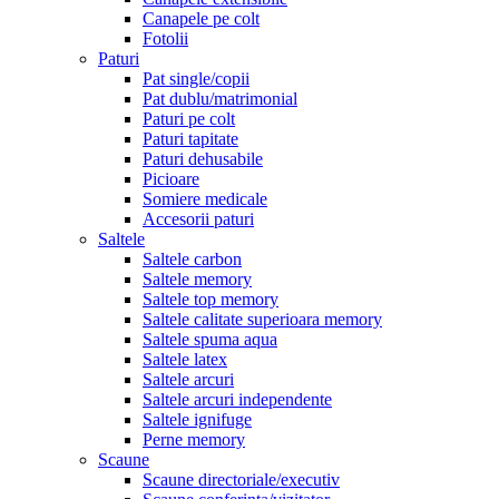
Canapele pe colt
Fotolii
Paturi
Pat single/copii
Pat dublu/matrimonial
Paturi pe colt
Paturi tapitate
Paturi dehusabile
Picioare
Somiere medicale
Accesorii paturi
Saltele
Saltele carbon
Saltele memory
Saltele top memory
Saltele calitate superioara memory
Saltele spuma aqua
Saltele latex
Saltele arcuri
Saltele arcuri independente
Saltele ignifuge
Perne memory
Scaune
Scaune directoriale/executiv