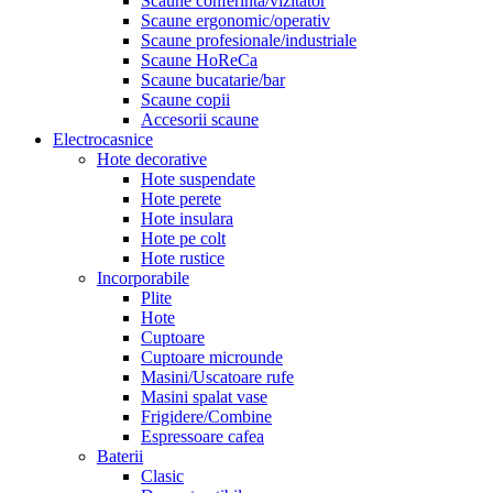
Scaune conferinta/vizitator
Scaune ergonomic/operativ
Scaune profesionale/industriale
Scaune HoReCa
Scaune bucatarie/bar
Scaune copii
Accesorii scaune
Electrocasnice
Hote decorative
Hote suspendate
Hote perete
Hote insulara
Hote pe colt
Hote rustice
Incorporabile
Plite
Hote
Cuptoare
Cuptoare microunde
Masini/Uscatoare rufe
Masini spalat vase
Frigidere/Combine
Espressoare cafea
Baterii
Clasic