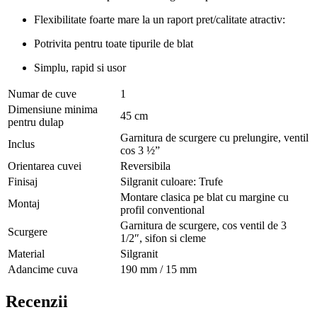
Flexibilitate foarte mare la un raport pret/calitate atractiv:
Potrivita pentru toate tipurile de blat
Simplu, rapid si usor
Numar de cuve
1
Dimensiune minima
45 cm
pentru dulap
Garnitura de scurgere cu prelungire, ventil
Inclus
cos 3 ½”
Orientarea cuvei
Reversibila
Finisaj
Silgranit culoare: Trufe
Montare clasica pe blat cu margine cu
Montaj
profil conventional
Garnitura de scurgere, cos ventil de 3
Scurgere
1/2″, sifon si cleme
Material
Silgranit
Adancime cuva
190 mm / 15 mm
Recenzii