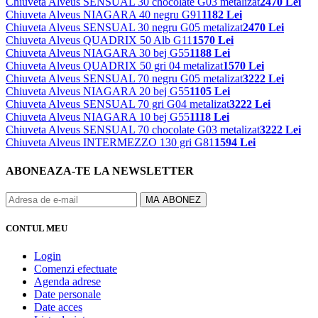
Chiuveta Alveus SENSUAL 30 chocolate G03 metalizat
2470 Lei
Chiuveta Alveus NIAGARA 40 negru G91
1182 Lei
Chiuveta Alveus SENSUAL 30 negru G05 metalizat
2470 Lei
Chiuveta Alveus QUADRIX 50 Alb G11
1570 Lei
Chiuveta Alveus NIAGARA 30 bej G55
1188 Lei
Chiuveta Alveus QUADRIX 50 gri 04 metalizat
1570 Lei
Chiuveta Alveus SENSUAL 70 negru G05 metalizat
3222 Lei
Chiuveta Alveus NIAGARA 20 bej G55
1105 Lei
Chiuveta Alveus SENSUAL 70 gri G04 metalizat
3222 Lei
Chiuveta Alveus NIAGARA 10 bej G55
1118 Lei
Chiuveta Alveus SENSUAL 70 chocolate G03 metalizat
3222 Lei
Chiuveta Alveus INTERMEZZO 130 gri G81
1594 Lei
ABONEAZA-TE LA NEWSLETTER
CONTUL MEU
Login
Comenzi efectuate
Agenda adrese
Date personale
Date acces