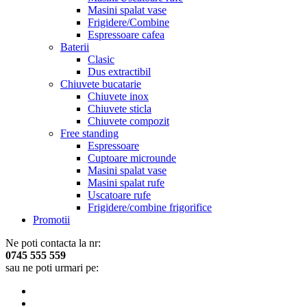
Masini spalat vase
Frigidere/Combine
Espressoare cafea
Baterii
Clasic
Dus extractibil
Chiuvete bucatarie
Chiuvete inox
Chiuvete sticla
Chiuvete compozit
Free standing
Espressoare
Cuptoare microunde
Masini spalat vase
Masini spalat rufe
Uscatoare rufe
Frigidere/combine frigorifice
Promotii
Ne poti contacta la nr:
0745 555 559
sau ne poti urmari pe: