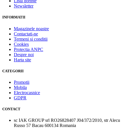
Lista dorinte
Newsletter
INFORMATII
Magazinele noastre
Contactati-ne
Termeni si conditii
Cookies
Protectia ANPC
Despre noi
Harta site
CATEGORII
Promotii
Mobila
Electrocasnice
GDPR
CONTACT
sc IAK GROUP srl RO26828407 J04/372/2010, str Alecu
Russo 57 Bacau 600134 Romania