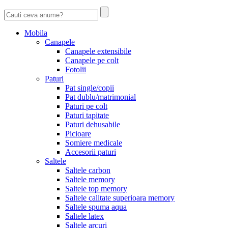
Mobila
Canapele
Canapele extensibile
Canapele pe colt
Fotolii
Paturi
Pat single/copii
Pat dublu/matrimonial
Paturi pe colt
Paturi tapitate
Paturi dehusabile
Picioare
Somiere medicale
Accesorii paturi
Saltele
Saltele carbon
Saltele memory
Saltele top memory
Saltele calitate superioara memory
Saltele spuma aqua
Saltele latex
Saltele arcuri