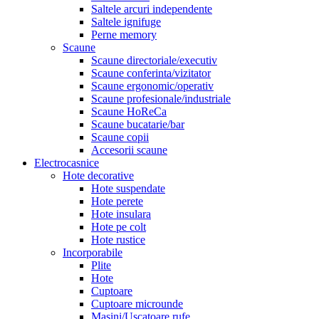
Saltele arcuri independente
Saltele ignifuge
Perne memory
Scaune
Scaune directoriale/executiv
Scaune conferinta/vizitator
Scaune ergonomic/operativ
Scaune profesionale/industriale
Scaune HoReCa
Scaune bucatarie/bar
Scaune copii
Accesorii scaune
Electrocasnice
Hote decorative
Hote suspendate
Hote perete
Hote insulara
Hote pe colt
Hote rustice
Incorporabile
Plite
Hote
Cuptoare
Cuptoare microunde
Masini/Uscatoare rufe