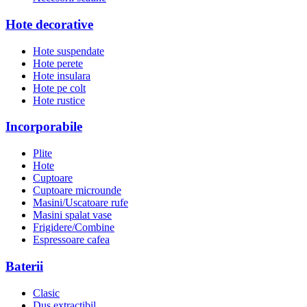
Hote decorative
Hote suspendate
Hote perete
Hote insulara
Hote pe colt
Hote rustice
Incorporabile
Plite
Hote
Cuptoare
Cuptoare microunde
Masini/Uscatoare rufe
Masini spalat vase
Frigidere/Combine
Espressoare cafea
Baterii
Clasic
Dus extractibil