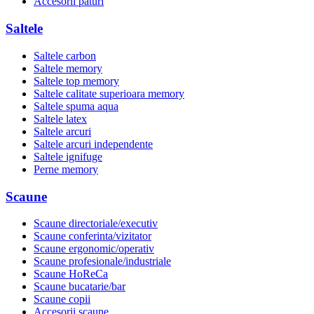
Accesorii paturi
Saltele
Saltele carbon
Saltele memory
Saltele top memory
Saltele calitate superioara memory
Saltele spuma aqua
Saltele latex
Saltele arcuri
Saltele arcuri independente
Saltele ignifuge
Perne memory
Scaune
Scaune directoriale/executiv
Scaune conferinta/vizitator
Scaune ergonomic/operativ
Scaune profesionale/industriale
Scaune HoReCa
Scaune bucatarie/bar
Scaune copii
Accesorii scaune