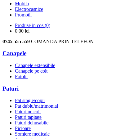
Mobila
Electrocasnice
Promotii
Produse in cos
(0)
0,00
lei
0745 555 559
COMANDA PRIN TELEFON
Canapele
Canapele extensibile
Canapele pe colt
Fotolii
Paturi
Pat single/copii
Pat dublu/matrimonial
Paturi pe colt
Paturi tapitate
Paturi dehusabile
Picioare
Somiere medicale