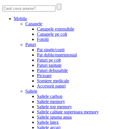
Mobila
Canapele
Canapele extensibile
Canapele pe colt
Fotolii
Paturi
Pat single/copii
Pat dublu/matrimonial
Paturi pe colt
Paturi tapitate
Paturi dehusabile
Picioare
Somiere medicale
Accesorii paturi
Saltele
Saltele carbon
Saltele memory
Saltele top memory
Saltele calitate superioara memory
Saltele spuma aqua
Saltele latex
Saltele arcuri