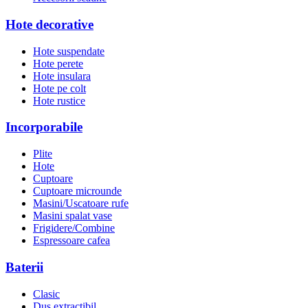
Hote decorative
Hote suspendate
Hote perete
Hote insulara
Hote pe colt
Hote rustice
Incorporabile
Plite
Hote
Cuptoare
Cuptoare microunde
Masini/Uscatoare rufe
Masini spalat vase
Frigidere/Combine
Espressoare cafea
Baterii
Clasic
Dus extractibil