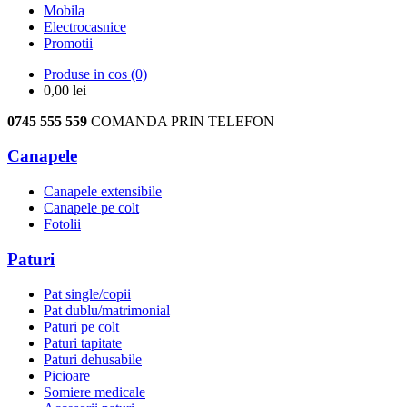
Mobila
Electrocasnice
Promotii
Produse in cos
(0)
0,00
lei
0745 555 559
COMANDA PRIN TELEFON
Canapele
Canapele extensibile
Canapele pe colt
Fotolii
Paturi
Pat single/copii
Pat dublu/matrimonial
Paturi pe colt
Paturi tapitate
Paturi dehusabile
Picioare
Somiere medicale