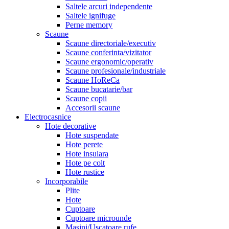
Saltele arcuri independente
Saltele ignifuge
Perne memory
Scaune
Scaune directoriale/executiv
Scaune conferinta/vizitator
Scaune ergonomic/operativ
Scaune profesionale/industriale
Scaune HoReCa
Scaune bucatarie/bar
Scaune copii
Accesorii scaune
Electrocasnice
Hote decorative
Hote suspendate
Hote perete
Hote insulara
Hote pe colt
Hote rustice
Incorporabile
Plite
Hote
Cuptoare
Cuptoare microunde
Masini/Uscatoare rufe