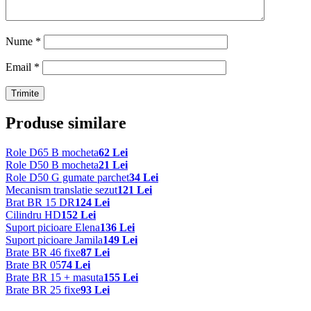
Nume
*
Email
*
Produse similare
Role D65 B mocheta
62 Lei
Role D50 B mocheta
21 Lei
Role D50 G gumate parchet
34 Lei
Mecanism translatie sezut
121 Lei
Brat BR 15 DR
124 Lei
Cilindru HD
152 Lei
Suport picioare Elena
136 Lei
Suport picioare Jamila
149 Lei
Brate BR 46 fixe
87 Lei
Brate BR 05
74 Lei
Brate BR 15 + masuta
155 Lei
Brate BR 25 fixe
93 Lei