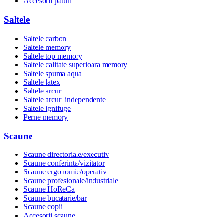
Accesorii paturi
Saltele
Saltele carbon
Saltele memory
Saltele top memory
Saltele calitate superioara memory
Saltele spuma aqua
Saltele latex
Saltele arcuri
Saltele arcuri independente
Saltele ignifuge
Perne memory
Scaune
Scaune directoriale/executiv
Scaune conferinta/vizitator
Scaune ergonomic/operativ
Scaune profesionale/industriale
Scaune HoReCa
Scaune bucatarie/bar
Scaune copii
Accesorii scaune