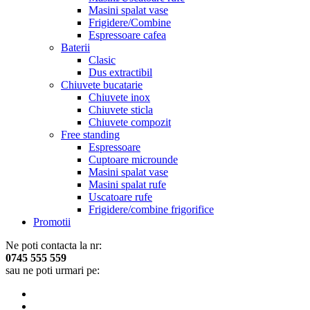
Masini spalat vase
Frigidere/Combine
Espressoare cafea
Baterii
Clasic
Dus extractibil
Chiuvete bucatarie
Chiuvete inox
Chiuvete sticla
Chiuvete compozit
Free standing
Espressoare
Cuptoare microunde
Masini spalat vase
Masini spalat rufe
Uscatoare rufe
Frigidere/combine frigorifice
Promotii
Ne poti contacta la nr:
0745 555 559
sau ne poti urmari pe: