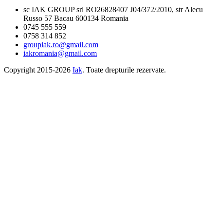
sc IAK GROUP srl RO26828407 J04/372/2010, str Alecu
Russo 57 Bacau 600134 Romania
0745 555 559
0758 314 852
groupiak.ro@gmail.com
iakromania@gmail.com
Copyright 2015-2026
Iak
. Toate drepturile rezervate.