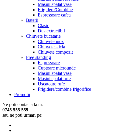
Masini spalat vase
Frigidere/Combine
Espressoare cafea
Baterii
Clasic
Dus extractibil
Chiuvete bucatarie
Chiuvete inox
Chiuvete sticla
Chiuvete compozit
Free standing
Espressoare
Cuptoare microunde
Masini spalat vase
Masini spalat rufe
Uscatoare rufe
Frigidere/combine frigorifice
Promotii
Ne poti contacta la nr:
0745 555 559
sau ne poti urmari pe: