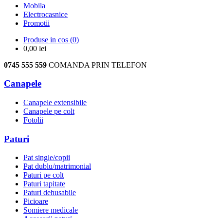
Mobila
Electrocasnice
Promotii
Produse in cos
(0)
0,00
lei
0745 555 559
COMANDA PRIN TELEFON
Canapele
Canapele extensibile
Canapele pe colt
Fotolii
Paturi
Pat single/copii
Pat dublu/matrimonial
Paturi pe colt
Paturi tapitate
Paturi dehusabile
Picioare
Somiere medicale