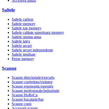
Accesorii paturi
Saltele
Saltele carbon
Saltele memory
Saltele top memory
Saltele calitate superioara memory
Saltele spuma aqua
Saltele latex
Saltele arcuri
Saltele arcuri independente
Saltele ignifuge
Perne memory
Scaune
Scaune directoriale/executiv
Scaune conferinta/vizitator
Scaune ergonomic/operativ
Scaune profesionale/industriale
Scaune HoReCa
Scaune bucatarie/bar
Scaune copii
Accesorii scaune