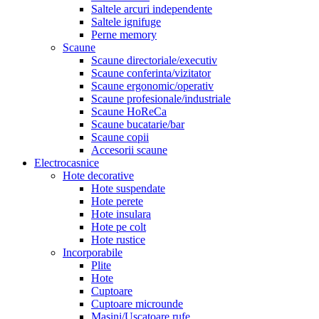
Saltele arcuri independente
Saltele ignifuge
Perne memory
Scaune
Scaune directoriale/executiv
Scaune conferinta/vizitator
Scaune ergonomic/operativ
Scaune profesionale/industriale
Scaune HoReCa
Scaune bucatarie/bar
Scaune copii
Accesorii scaune
Electrocasnice
Hote decorative
Hote suspendate
Hote perete
Hote insulara
Hote pe colt
Hote rustice
Incorporabile
Plite
Hote
Cuptoare
Cuptoare microunde
Masini/Uscatoare rufe