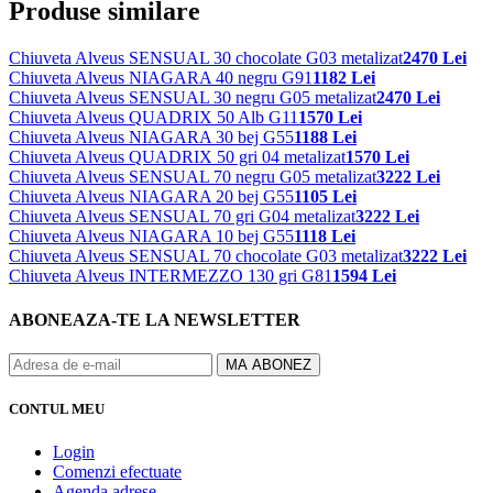
Produse similare
Chiuveta Alveus SENSUAL 30 chocolate G03 metalizat
2470 Lei
Chiuveta Alveus NIAGARA 40 negru G91
1182 Lei
Chiuveta Alveus SENSUAL 30 negru G05 metalizat
2470 Lei
Chiuveta Alveus QUADRIX 50 Alb G11
1570 Lei
Chiuveta Alveus NIAGARA 30 bej G55
1188 Lei
Chiuveta Alveus QUADRIX 50 gri 04 metalizat
1570 Lei
Chiuveta Alveus SENSUAL 70 negru G05 metalizat
3222 Lei
Chiuveta Alveus NIAGARA 20 bej G55
1105 Lei
Chiuveta Alveus SENSUAL 70 gri G04 metalizat
3222 Lei
Chiuveta Alveus NIAGARA 10 bej G55
1118 Lei
Chiuveta Alveus SENSUAL 70 chocolate G03 metalizat
3222 Lei
Chiuveta Alveus INTERMEZZO 130 gri G81
1594 Lei
ABONEAZA-TE LA NEWSLETTER
CONTUL MEU
Login
Comenzi efectuate
Agenda adrese