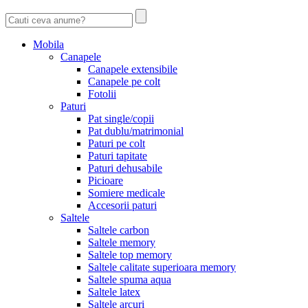
Mobila
Canapele
Canapele extensibile
Canapele pe colt
Fotolii
Paturi
Pat single/copii
Pat dublu/matrimonial
Paturi pe colt
Paturi tapitate
Paturi dehusabile
Picioare
Somiere medicale
Accesorii paturi
Saltele
Saltele carbon
Saltele memory
Saltele top memory
Saltele calitate superioara memory
Saltele spuma aqua
Saltele latex
Saltele arcuri