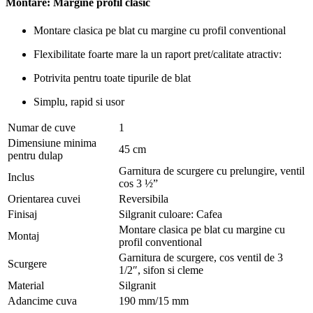
Montare: Margine profil clasic
Montare clasica pe blat cu margine cu profil conventional
Flexibilitate foarte mare la un raport pret/calitate atractiv:
Potrivita pentru toate tipurile de blat
Simplu, rapid si usor
Numar de cuve
1
Dimensiune minima
45 cm
pentru dulap
Garnitura de scurgere cu prelungire, ventil
Inclus
cos 3 ½”
Orientarea cuvei
Reversibila
Finisaj
Silgranit culoare: Cafea
Montare clasica pe blat cu margine cu
Montaj
profil conventional
Garnitura de scurgere, cos ventil de 3
Scurgere
1/2″, sifon si cleme
Material
Silgranit
Adancime cuva
190 mm/15 mm