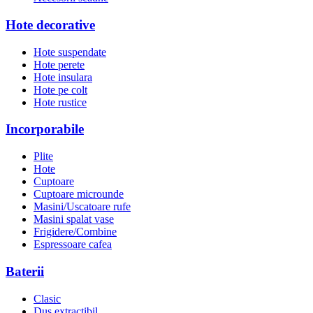
Hote decorative
Hote suspendate
Hote perete
Hote insulara
Hote pe colt
Hote rustice
Incorporabile
Plite
Hote
Cuptoare
Cuptoare microunde
Masini/Uscatoare rufe
Masini spalat vase
Frigidere/Combine
Espressoare cafea
Baterii
Clasic
Dus extractibil